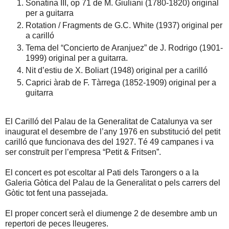
Sonatina III, op 71 de M. Giuliani (1780-1820) original
per a guitarra
Rotation / Fragments de G.C. White (1937) original per
a carilló
Tema del “Concierto de Aranjuez” de J. Rodrigo (1901-
1999) original per a guitarra.
Nit d’estiu de X. Boliart (1948) original per a carilló
Caprici àrab de F. Tàrrega (1852-1909) original per a
guitarra
El Carilló del Palau de la Generalitat de Catalunya va ser
inaugurat el desembre de l’any 1976 en substitució del petit
carilló que funcionava des del 1927. Té 49 campanes i va
ser construït per l’empresa “Petit & Fritsen”.
El concert es pot escoltar al Pati dels Tarongers o a la
Galeria Gòtica del Palau de la Generalitat o pels carrers del
Gòtic tot fent una passejada.
El proper concert serà el diumenge 2 de desembre amb un
repertori de peces lleugeres.