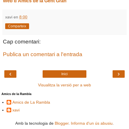
Web d’Amics de la Gent Gran
xavi
en
8:00
Comparteix
Cap comentari:
Publica un comentari a l'entrada
‹
›
Inici
Visualitza la versió per a web
Amics de la Rambla
Amics de La Rambla
xavi
Amb la tecnologia de
Blogger
.
Informa d'un ús abusiu
.