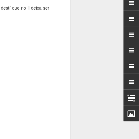
000 persones a
destí que no li deixa ser
ambla Santa Mònica, i
sol.