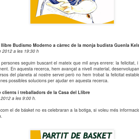
Time Out Fest al
"El Desig Femení:
MAR
MAR
4
2
Maremagnum
Història, Art, Cos i
Edat" al Museu de
La sisena edició del millor festival
gastronòmic de Barcelona se
l'Eròtica de Barcelona
celebrarà el cap de setmana del
El Museu de l’Eròtica de
13 al 15 de març al Time Out
Barcelona (MEB) presenta la seva
Market Barcelona, al Port Vell.
l llibre Budismo Moderno a càrrec de la monja budista Guenla K
programació especial per al Mes
de
2012 a
les 19:30 h
de la Dona 2026, titulada “El
10 dels millors restaurants de la
Concurs Internacional de Cant Tenor Viñas
AN
Desig Femení: Història, Art, Cos i
ciutat oferiran una creació
ersones seguim buscant el mateix que mil anys enrere: la felicitat, i 
11
Edat”, una proposta cultural que
El dia 10 de gener es dona el tret de sortida a la 63a edició del
exclusiva, que només es podrà
ment. En aquesta recerca, hem avançat a nivell material, desenvolupant
analitza com s'ha construït,
Concurs Internacional de Cant Tenor Viñas amb la inauguració al
menjar durant el festival, amb el
ecursos del planeta al nostre servei però no hem trobat la felicitat est
representat i transformat el cos
ló de Cent de l’Ajuntament de Barcelona.
producte català com a
es possibles solucions per ajudar en aquesta recerca.
femení des del segle XIX fins a
protagonista. I a més, durant tot el
l'actualitat. El MEB reforça així el
l certamen, emmarcat en la programació de la temporada del Gran
cap de setmana, hi haurà
 clients i treballadors de la Casa del Llibre
seu paper com a museu dinàmic i
atre del Liceu i considerat un referent mundial de l’òpera i el cant líric,
sessions de DJ, tastos, tallers i
e
2012 a
les 9:00 h.
participatiu.
 rebut en aquesta edició 712 inscripcions de 64 països, de les quals
moltes sorpreses.
n estat seleccionats prop d’un centenar de cantants per competir en
ol com el de básket no es celebraran a la botiga, si voleu més informa
s diferents fases del concurs.
a.
“Picasso. Dalí. Fetitxisme. El simbolisme del desig” al
AN
10
Museu de l’Eròtica de Barcelona