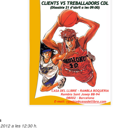
 Museu de l’Eròtica de Barcelona (MEB) celebra el Dia Internacional
l Fetitxisme, que té lloc el pròxim 16 de gener, amb la inauguració de
exposició “Picasso. Dalí. Fetitxisme. El simbolisme del desig”, una
stra que proposa una lectura cultural, històrica i sexològica del
titxisme a través de dos grans referents de la història de l'art.
 Dia Internacional del Fetitxisme va néixer al Regne Unit al 2008 sota
 nom National Fetish Day i, posteriorment, es va internacionalitzar.
La Rambla Film Festival Barcelona
AN
9
Del 16 al 23 de gener de 2026 La Rambla acollirà una mostra
internacional de cinema que neix amb la intenció de convertir-se
 un dels festivals de referència a la nostra ciutat.
a Rambla Film Festival Barcelona” presentarà pel·lícules de tot el
n i mostrarà el cinema barceloní i la seva història al mon.
s
e
2012 a
les 12:30 h.
Activitats de Nadal a La Rambla
EC
11