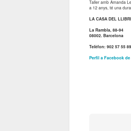
Taller amb Amanda León
a
12 anys, té una durad
ac
LA CASA DEL
LLIBR
(
La Rambla, 88-94
D
08002. Barcelona
J
Telèfon: 902 57 55 8
pl
R
Perfil a Facebook de
D
A
no
A
or
pe
El
Ge
l
Pl
N