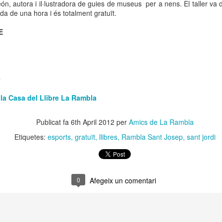
Amics de La Rambla organitza un seguit d’activitats per convidar
, autora i il·lustradora de guies de museus per a nens. El taller va d
a tothom a gaudir del Nadal a La Rambla. Aquestes són les
a de una hora i és totalment gratuït.
tivitats previstes:
E
RE)DESCOBREIX LA RAMBLA
el 3 de desembre de 2025 al 3 de gener de 2026
a estan en marxa les rutes per (Re) descobrir La Rambla. Amb les
9
aces exhaurides, les rutes són una oportunitat per retrobar-se amb la
ambla.
 la Casa del Llibre La Rambla
La Rambla Vila del Llibre. Taller d'enquadernació.
EC
1
"Fem un quadern de Butxaca"
mb el projecte “La Rambla, un nou model de turisme urbà” volem un
Publicat fa
6th April 2012
per
Amics de La Rambla
u relat per La Rambla.
mics de La Rambla, en el marc de La Rambla Vila del Llibre 2025
ganitza un taller de creació d'un quadern de butxaca, reomplible i
Etiquetes:
esports
gratuït
llibres
Rambla Sant Josep
sant jordi
rdurable de la mà de María José Valero.
 taller compta amb el suport de l'Ajuntament de Barcelona i la
neralitat de Catalunya i amb la col·laboració de FNAC Rambles i
0
Afegeix un comentari
'Escola Massana.
aces molt limitades. Taller per adults. Cal inscripció prèvia.
“Mans que creen cossos: l'ofici portat a l'art eròtic”: la
OV