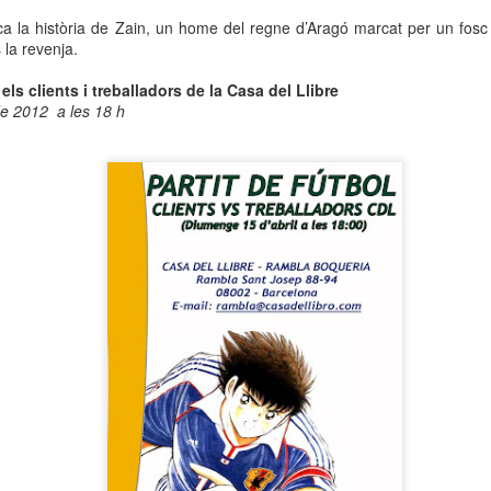
neurodegenerativa amb la qual conviuen 12.
a la història de Zain, un home del regne d’Aragó marcat per un fosc 
Catalunya i que encara no té cura.
s la revenja.
El concurs començarà a les 12 hores a La R
 els clients i treballadors de la Casa del Llibre
comptarà amb el patrocini de Oleaurum i Rep
de 2012 a les 18 h