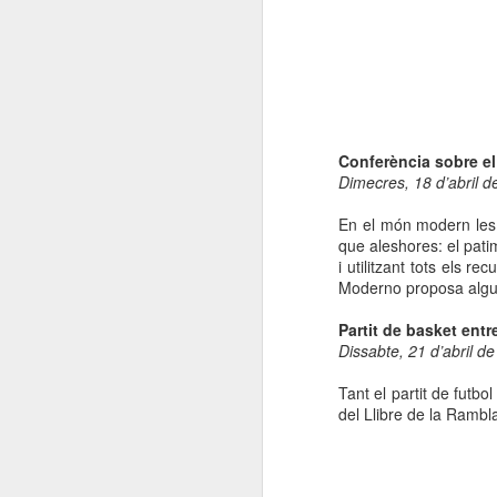
El 21 de març... Cap
MAR
5
Butaca buida
Cap Butaca Buida va néixer amb
un objectiu tant ambiciós com
possible: convertir Catalunya en la
capital mundial de les arts
escèniques. I ho hem aconseguit
Conferència sobre e
gràcies al bo i millor que té aquest
Dimecres, 18 d’abril 
país: la seva gent, la societat civil
J
que es mou cada vegada que té al
En el món modern les p
davant una fita històrica.
que aleshores: el pati
i utilitzant tots els r
Sa
En aquesta tercera edició
Moderno proposa algun
continuem volent omplir totes les
E
butaques dels teatres, ateneus i
Partit de basket entre
Te
centres cívics adherits. El proper
Dissabte, 21 d’abril d
ha
dissabte 21 de març de 2026, que
ha
no quedi cap butaca buida.
Tant el partit de futb
le
del Llibre de la Rambl
J