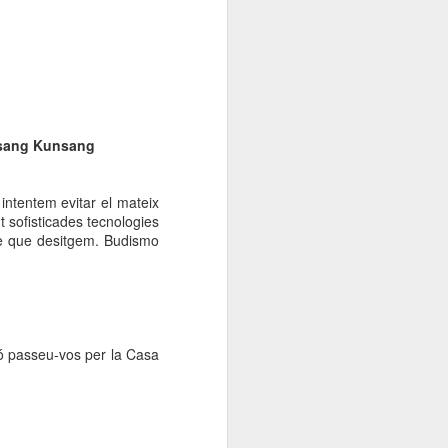
Elisava presenta:
JAN
13
“Cadires al carrer
2026”
És ja una tradició que omple de
creativitat, imaginació i bon rotllo
La Rambla tots els anys per
elsang Kunsang
aquestes dates.
L’alumnat del Grau en Disseny i
intentem evitar el mateix
Innovació d’ELISAVA, a partir de
 sofisticades tecnologies
l’encàrrec d’IKEA, dissenya una
able que desitgem. Budismo
nova versió de la cadira ROBIN
en què la pròpia estructura vista,
l’economia de processos i la
simplicitat projectual esdevenen
protagonistes del nou disseny.
ció passeu-vos per la Casa
Tothom pot passar-se, gaudir de
les propostes dels alumnes
d’ELISAVA.