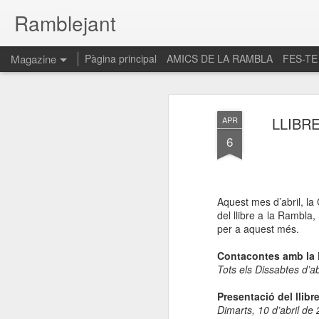
Ramblejant
Magazine
Pàgina principal
AMICS DE LA RAMBLA
FES-TE
LLIBR
APR
6
Aquest mes d’abril, la
del llibre a la Rambla
per a aquest més.
Contacontes amb
la
Tots els Dissabtes d’a
Presentació del lli
Dimarts, 10 d’abril de