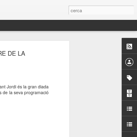
 Paelles a
RE DE LA
últiple organitzen la
ari per sensibilitzar a
Sant Jordi és la gran diada
ins de la seva programació
ats de la Festa Major
dició del concurs
a’, organitzat per la
Amics de La Rambla.
bilitat i conscienciar a
altia