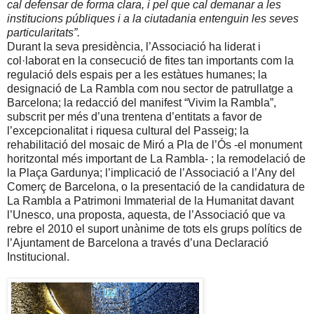
cal defensar de forma clara, i pel que cal demanar a les
institucions públiques i a la ciutadania entenguin les seves
particularitats”.
Durant la seva presidència, l’Associació ha liderat i
col·laborat en la consecució de fites tan importants com la
regulació dels espais per a les estàtues humanes; la
designació de La Rambla com nou sector de patrullatge a
Barcelona; la redacció del manifest “Vivim la Rambla”,
subscrit per més d’una trentena d’entitats a favor de
l’excepcionalitat i riquesa cultural del Passeig; la
rehabilitació del mosaic de Miró a Pla de l’Ós -el monument
horitzontal més important de La Rambla- ; la remodelació de
la Plaça Gardunya
; l’implicació de l’Associació a l’Any del
Comerç de Barcelona, o la presentació de la candidatura de
La Rambla a Patrimoni Immaterial de la Humanitat davant
l’Unesco, una proposta, aquesta, de l’Associació que va
rebre el 2010 el suport unànime de tots els grups polítics de
l’Ajuntament de Barcelona a través d’una Declaració
Institucional.