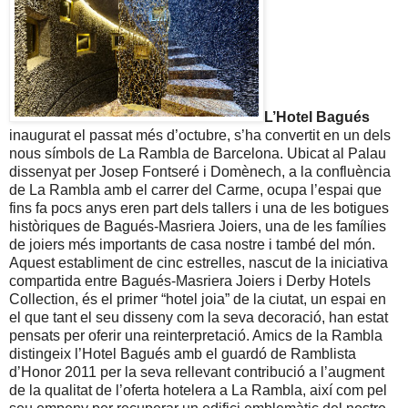
L’Hotel Bagués
inaugurat el passat més d’octubre, s’ha convertit en un dels
nous símbols de La Rambla de Barcelona. Ubicat al Palau
dissenyat per Josep Fontseré i Domènech, a la confluència
de La Rambla amb el carrer del Carme, ocupa l’espai que
fins fa pocs anys eren part dels tallers i una de les botigues
històriques de Bagués-Masriera Joiers, una de les famílies
de joiers més importants de casa nostre i també del món.
Aquest establiment de cinc estrelles, nascut de la iniciativa
compartida entre Bagués-Masriera Joiers i Derby Hotels
Collection, és el primer “hotel joia” de la ciutat, un espai en
el que tant el seu disseny com la seva decoració, han estat
pensats per oferir una reinterpretació. Amics de la Rambla
distingeix l’Hotel Bagués amb el guardó de Ramblista
d’Honor 2011 per la seva rellevant contribució a l’augment
de la qualitat de l’oferta hotelera a La Rambla, així com pel