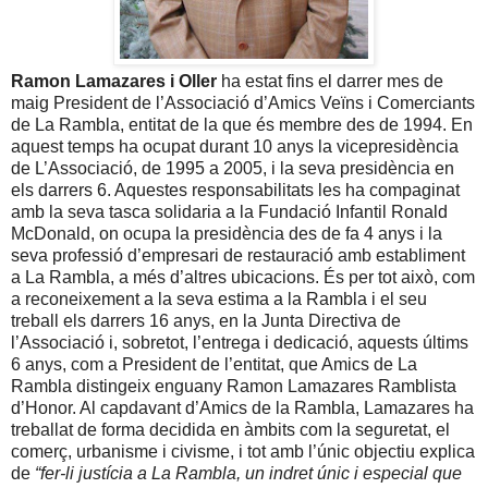
Ramon Lamazares
i Oller
ha estat fins el darrer mes de
maig President de l’Associació d’Amics Veïns i Comerciants
de La Rambla, entitat de la que és membre des de 1994. En
aquest temps ha ocupat durant 10 anys la vicepresidència
de L’Associació, de
1995 a
2005, i la seva presidència en
els darrers 6. Aquestes responsabilitats les ha compaginat
amb la seva tasca solidaria a
la Fundació Infantil Ronald
McDonald, on ocupa la presidència des de fa 4 anys i la
seva professió d’empresari de restauració amb establiment
a La Rambla, a més d’altres ubicacions. És per tot això, com
a reconeixement a la seva estima a la Rambla i el seu
treball els darrers 16 anys, en
la Junta Directiva
de
l’Associació i, sobretot, l’entrega i dedicació, aquests últims
6 anys, com a President de l’entitat, que Amics de La
Rambla distingeix enguany
Ramon Lamazares
Ramblista
d’Honor. Al capdavant d’Amics de la Rambla, Lamazares ha
treballat de forma decidida en àmbits com la seguretat, el
comerç, urbanisme i civisme, i tot amb l’únic objectiu explica
de
“fer-li justícia a La Rambla, un indret únic i especial que