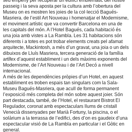
seu empeny per recuperar un edifici emblemàtic del nostre
passeig i la seva aposta per la cultura amb l’obertura del
Museu on es mostren les joies de la col·lecció Bagués-
Masriera. de l’estil Art Nouveau i homenatjar el Modernisme,
el moviment artístic que va convertir Barcelona en una de
les capitals del món. A l’Hotel Bagués, cada habitació és
una joia amb vistes a
La Rambla. Les
31 habitacions són
diferents i a totes es pot trobar elements creats pel afamat
arquitecte, Mackintosh, a més d’un gravat, una joia o un dels
dibuixos de Lluís Masriera, tercera generació de la família
artífex d’aquest establiment i un dels màxims exponents del
Modernisme, de l’Art Nouveau i de l’Art Decó a nivell
internacional.
A més de les dependències pròpies d’un Hotel, en aquest
establiment es troben espais tan singulars com
la Sala-
Museu Bagués-Masriera
, que acull de forma permanent
l’exposició més completa del món sobre aquest joier. Són
part destacada, també, de l’Hotel, el restaurant Bistrot El
Regulador, coronat amb espectaculars llums de cristall
Venecià dissenyades per Marià Fortuny, la piscina, o el
solàrium a la terrassa de l’edifici, des d’on es gaudeix d’una
espectacular visió de La Rambla en particular i el Gòtic en
general.