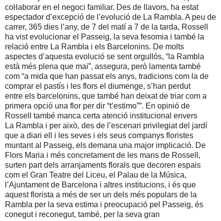
coŀlaborar en el negoci familiar. Des de llavors, ha estat
espectador d’excepció de l’evolució de
La Rambla. A
peu de
carrer, 365 dies l’any, de 7 del matí a 7 de la tarda, Rossell
ha vist evolucionar el Passeig, la seva fesomia i també la
relació entre La Rambla i els Barcelonins. De molts
aspectes d’aquesta evolució se sent orgullós, “la Rambla
està més plena que mai”, assegura, però lamenta també
com “a mida que han passat els anys, tradicions com la de
comprar el pastís i les flors el diumenge, s’han perdut
entre els barcelonins, que també han deixat de triar com a
primera opció una flor per dir “t’estimo””. En opinió de
Rossell també manca certa atenció institucional envers
La Rambla i per això, des de l’escenari privilegiat del jardí
que a diari ell i les seves i els seus companys floristes
muntant al Passeig, els demana una major implicació. De
Flors Maria i més concretament de les mans de Rossell,
surten part dels arranjaments florals que decoren espais
com el Gran Teatre del Liceu, el Palau de la Música,
l’Ajuntament de Barcelona i altres institucions, i és que
aquest florista a més de ser un dels més populars de la
Rambla per la seva estima i preocupació pel Passeig, és
conegut i reconegut, també, per la seva gran