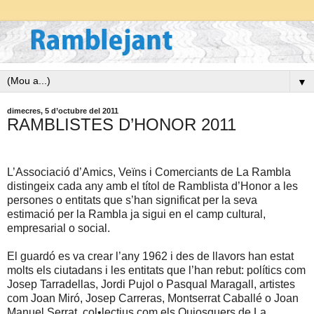
▼
dimecres, 5 d’octubre del 2011
RAMBLISTES D’HONOR 2011
L’Associació d’Amics, Veïns i Comerciants de La Rambla
distingeix cada any amb el títol de Ramblista d’Honor a les
persones o entitats que s’han significat per la seva
estimació per la Rambla ja sigui en el camp cultural,
empresarial o social.
El guardó es va crear l’any 1962 i des de llavors han estat
molts els ciutadans i les entitats que l’han rebut: polítics
com
Josep
Tarradellas, Jordi Pujol o Pasqual Maragall, artistes
com Joan
Miró, Josep Carreras, Montserrat Caballé o Joan
Manuel Serrat, col•lectius com els Quiosquers de La