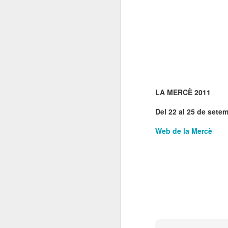
E
co
l'
co
LA MERCÈ 2011
N
Del 22 al 25 de sete
Web de la Mercè
Un
so
Es
i 
L
N
D