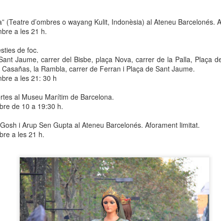
neurodegenerativa amb la qual conviuen 12.
Catalunya i que encara no té cura.
 (Teatre d’ombres o wayang Kulit, Indonèsia) al Ateneu Barcelonés. A
bre a les 21 h.
El concurs començarà a les 12 hores a La R
comptarà amb el patrocini de Oleaurum i Rep
sties de foc.
Sant Jaume, carrer del Bisbe, plaça Nova, carrer de la Palla, Plaça d
l Casañas, la Rambla, carrer de Ferran i Plaça de Sant Jaume.
bre a les 21: 30 h
rtes al Museu Marítim de Barcelona.
mbre de
10 a
19:30 h.
Gosh i Arup Sen Gupta al Ateneu Barcelonés. Aforament limitat.
re a les 21 h.