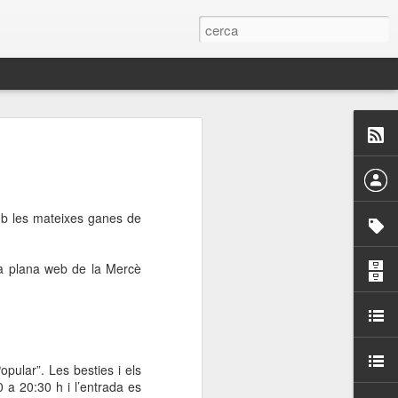
 Paelles a
últiple organitzen la
mb les mateixes ganes de
ari per sensibilitzar a
la plana web de la Mercè
ats de la Festa Major
dició del concurs
a’, organitzat per la
Amics de La Rambla.
opular”. Les besties i els
bilitat i conscienciar a
0 a
20:30 h i l’entrada es
altia