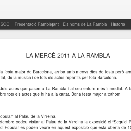
 SOCI
Presentació Ramblejant
Els noms de La Rambla
Història
El 16 de maig… Fem
MAR
LA MERCÈ 2011 A LA RAMBLA
30
La Rambla
Amics de La Rambla i la Fundació Esclerosi M
la festa major de Barcelona, arriba amb menys dies de festa però a
quarta edició del seu concurs de paelles solid
utat, de la música i de tots els actes repartits per tota Barcelona.
la població sobre l’esclerosi múltiple
 dels actes que pasen a La Rambla i al seu entorn més inmediat. A 
Enguany el Concurs és un dels actes destac
bre tots els actes que hi ha a
la ciutat. Bona
festa major a tothom!
del Gòtic
El dissabte 16 de maig tindrà lloc la quarta e
gastronòmic solidari ‘Fem Paelles a La Rambl
opular” al Palau de la Virreina.
Fundació Esclerosi Múltiple i l’associació 
tembre podeu visitar al Palau de la Virreina la exposició el “Seguici P
Aquesta iniciativa té el propòsit de donar visi
ici Popular es poden veure en aquest exposició que està oberta de
1
la societat sobre l’esclerosi múltiple, una mal