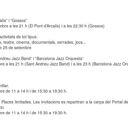
 Museu de l’Eròtica de Barcelona (MEB) celebra el Dia Internacional
l Fetitxisme, que té lloc el pròxim 16 de gener, amb la inauguració de
exposició “Picasso. Dalí. Fetitxisme. El simbolisme del desig”, una
alís” i “Gossos”
stra que proposa una lectura cultural, històrica i sexològica del
bre a les 21 h (El Pont d’Arcalís) i a les 22:30 h (Gossos)
titxisme a través de dos grans referents de la història de l'art.
tivitats de tot tipus:
 Dia Internacional del Fetitxisme va néixer al Regne Unit al 2008 sota
ca, teatre, cinema, documentals, xerrades, jocs...
 nom National Fetish Day i, posteriorment, es va internacionalitzar.
ge 25 de setembre
La Rambla Film Festival Barcelona
AN
ndreu
Jazz Band” i “Barcelona Jazz Orquesta”
9
Del 16 al 23 de gener de 2026 La Rambla acollirà una mostra
re a les 21 h (Sant Andreu Jazz Band) i a les 23 h (Barcelona Jazz Or
internacional de cinema que neix amb la intenció de convertir-se
 un dels festivals de referència a la nostra ciutat.
a Rambla Film Festival Barcelona” presentarà pel·lícules de tot el
iliar.
n i mostrarà el cinema barceloní i la seva història al mon.
bre de
11 a
14 h i de 15:30 a 19:30 h.
Places limitades. Les invitacions es repartiran a la carpa del Portal de
in.
bre de
11 a
14 h i de 15:30 a 19:30 h.
Activitats de Nadal a La Rambla
EC
11