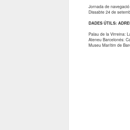
Jornada de navegació t
ac
Dissabte 24 de setem
(
DADES ÚTILS: ADR
D
Palau de la Virreina: 
Ateneu Barcelonés: C
J
Museu Marítim de Bar
pl
R
D
A
no
A
or
pe
El
Ge
l
Pl
N