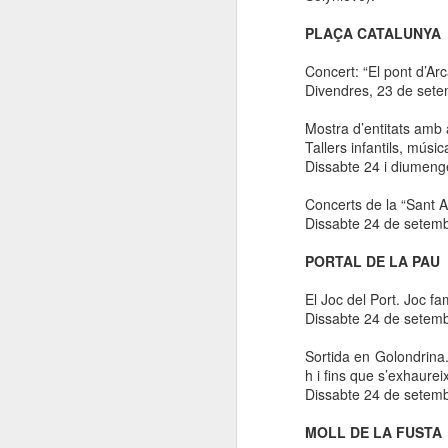
El
PLAÇA CATALUNYA
de
l'
Concert: “El pont d’Arc
mo
Divendres, 23 de setem
fe
Mostra d’entitats amb ac
El
Tallers infantils, músi
el
Dissabte 24 i diumen
J
Concerts de
la “Sant
A
Dissabte 24 de setemb
en
PORTAL DE LA PAU
“L
El Joc del Port. Joc fam
mó
Dissabte 24 de setem
Sortida en Golondrina. 
h i fins que s’exhaureix
Dissabte 24 de setem
D
MOLL DE LA FUSTA