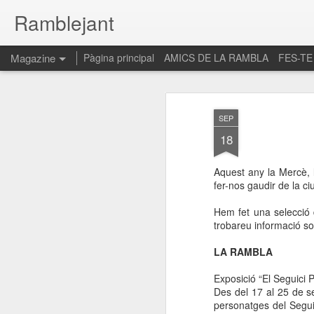
Ramblejant
Magazine
Pàgina principal
AMICS DE LA RAMBLA
FES-TE
SEP
18
Aquest any la Mercè, 
fer-nos gaudir de la ci
Hem fet una selecció
trobareu informació so
LA RAMBLA
Exposició “El Seguici P
Des del 17 al 25 de se
personatges del Segu