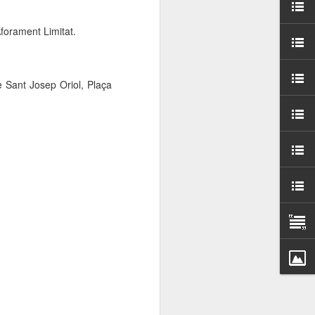
000 persones a
forament Limitat.
ambla Santa Mònica, i
sol.
e Sant Josep Oriol, Plaça