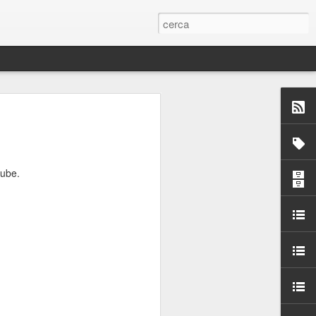
 Paelles a
últiple organitzen la
tube.
ari per sensibilitzar a
ats de la Festa Major
dició del concurs
a’, organitzat per la
Amics de La Rambla.
bilitat i conscienciar a
altia