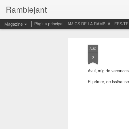
Ramblejant
Magazine
Pàgina principal
AMICS DE LA RAMBLA
FES-TE
AUG
2
Avui, mig de vacances
El primer, de issihans