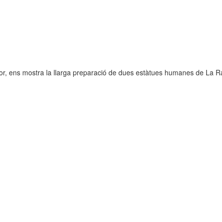
neurodegenerativa amb la qual conviuen 12.
Catalunya i que encara no té cura.
El concurs començarà a les 12 hores a La R
comptarà amb el patrocini de Oleaurum i Rep
tor, ens mostra la llarga preparació de dues estàtues humanes de La 