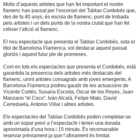
Molts d’aquests artistes que han fet important el nostre
flamenc han passat per l’escenari del Tablao Cordobés que,
des de fa 40 anys, és escola de flamenc, punt de trobada
pels artistes i un dels punts de la nostra ciutat que han fet
créixer l’afició al flamenc.
El nou espectacle que presenta el Tablao Cordobés, sota el
títol de Barcelona Flamenca, vol destacar aquest passat
gloriós i aquest futur ple de promeses.
Com en tots els espectacles que presenta el Cordobés, està
garantida la presencia dels artistes més destacats del
flamenc, unint artistes consagrats amb joves emergents. A
Barcelona Flamenca podreu gaudir de les actuacions de
Vicente Cortés, Susana Escoda, Oscar de los Reyes, Juan
Manzano “el Coco”, Iván Alcalá, Felipe Mato, David
Cerreduela,
Antonio Villar
i altres artistes.
Els espectacles del Tablao Cordobés poden completar-se
amb un sopar previ a l’espectacle i tenen una durada
aproximada d’una hora i 15 minuts. És recomanable
reservar prèviament ja que l’aforament és limitat.