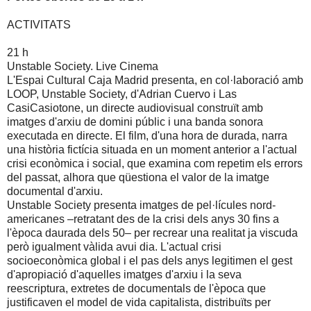
ACTIVITATS
21 h
Unstable Society. Live Cinema
L'Espai Cultural Caja Madrid presenta, en col·laboració amb
LOOP, Unstable Society, d'Adrian Cuervo i Las
CasiCasiotone, un directe audiovisual construït amb
imatges d'arxiu de domini públic i una banda sonora
executada en directe. El film, d'una hora de durada, narra
una història fictícia situada en un moment anterior a l'actual
crisi econòmica i social, que examina com repetim els errors
del passat, alhora que qüestiona el valor de la imatge
documental d'arxiu.
Unstable Society presenta imatges de pel·lícules nord-
americanes –retratant des de la crisi dels anys 30 fins a
l'època daurada dels 50– per recrear una realitat ja viscuda
però igualment vàlida avui dia. L'actual crisi
socioeconòmica global i el pas dels anys legitimen el gest
d'apropiació d'aquelles imatges d'arxiu i la seva
reescriptura, extretes de documentals de l'època que
justificaven el model de vida capitalista, distribuïts per