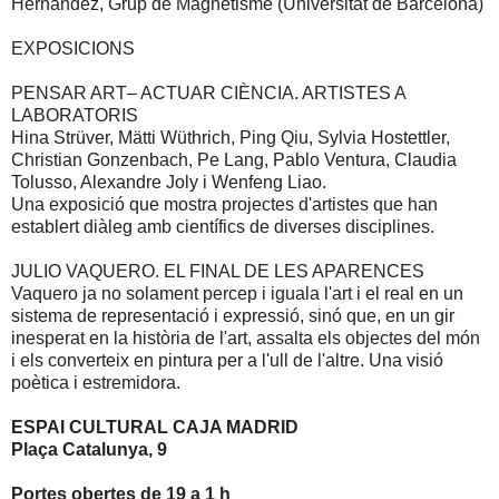
Hernandez, Grup de Magnetisme (Universitat de Barcelona)
EXPOSICIONS
PENSAR ART– ACTUAR CIÈNCIA. ARTISTES A
LABORATORIS
Hina Strüver, Mätti Wüthrich, Ping Qiu, Sylvia Hostettler,
Christian Gonzenbach, Pe Lang, Pablo Ventura, Claudia
Tolusso, Alexandre Joly i Wenfeng Liao.
Una exposició que mostra projectes d'artistes que han
establert diàleg amb científics de diverses disciplines.
JULIO VAQUERO. EL FINAL DE LES APARENCES
Vaquero ja no solament percep i iguala l'art i el real en un
sistema de representació i expressió, sinó que, en un gir
inesperat en la història de l'art, assalta els objectes del món
i els converteix en pintura per a l'ull de l'altre. Una visió
poètica i estremidora.
ESPAI CULTURAL CAJA MADRID
Plaça Catalunya, 9
Portes obertes de
19 a
1 h