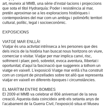
art, reuneix al MMB, una sèrie d'instal·lacions i projeccions
que sota el títol Hydrarquía: Poder i resistència al mar,
pretén aproximar-se a les exploracions històriques i
contemporànies del mar com un ambigu i polimòrfic territori
cultural, polític, legal i socioeconòmic.
EXPOSICIONS
VIATGE MAR ENLLÀ!
Viatjar és una activitat intrínseca a les persones que des
dels inicis de la història han buscat nous horitzons on viure,
comerciar o visitar. Viatjar per mar implica canvi, risc,
sofriment i plaer, però, sobretot, evoca aventura, llibertat i
oportunitat; d'aquí la fascinació que suggereix a tothom un
viatge en vaixell. L'exposició Viatge mar enllà s'ha construït
com un conjunt de pinzellades sobre tot allò que representa
viatjar en vaixell en diferents èpoques i circumstàncies.
EL MARÍTIM ENTRE BOMBES
El 2009 el MMB va celebrar el 80è aniversari de la seva
creació. Aquesta data coincideix amb els setanta anys de
l'acabament de
la Guerra Civil
, l'exposició situa el Museu