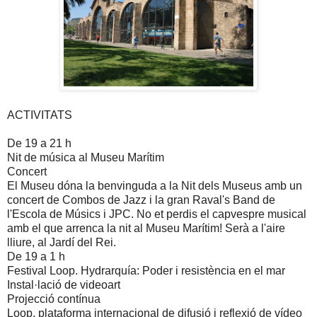
ACTIVITATS
De
19 a
21 h
Nit de música al Museu Marítim
Concert
El Museu dóna la benvinguda a la Nit dels Museus amb un
concert de Combos de Jazz i
la gran Raval's Band
de
l'Escola de Músics i JPC. No et perdis el capvespre musical
amb el que arrenca la nit al Museu Marítim! Serà a l'aire
lliure, al Jardí del Rei.
De
19 a
1 h
Festival Loop. Hydrarquía: Poder i resistència en el mar
Instal·lació de videoart
Projecció contínua
Loop, plataforma internacional de difusió i reflexió de vídeo