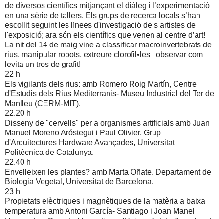
de diversos científics mitjançant el diàleg i l’experimentació
en una sèrie de tallers. Els grups de recerca locals s’han
escollit seguint les línees d'investigació dels artistes de
l'exposició; ara són els científics que venen al centre d’art!
La nit del 14 de maig vine a classificar macroinvertebrats de
rius, manipular robots, extreure clorofil•les i observar com
levita un tros de grafit!
22 h
Els vigilants dels rius: amb Romero Roig Martín, Centre
d'Estudis dels Rius Mediterranis- Museu Industrial del Ter de
Manlleu (CERM-MIT).
22.20 h
Disseny de "cervells" per a organismes artificials amb Juan
Manuel Moreno Aróstegui i Paul Olivier, Grup
d'Arquitectures Hardware Avançades, Universitat
Politècnica de Catalunya.
22.40 h
Envelleixen les plantes? amb Marta Oñate, Departament de
Biologia Vegetal, Universitat de Barcelona.
23 h
Propietats elèctriques i magnètiques de la matèria a baixa
temperatura amb Antoni García- Santiago i Joan Manel