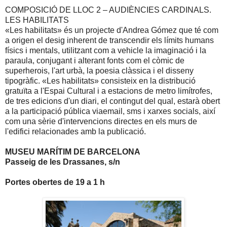
COMPOSICIÓ DE LLOC 2 – AUDIÈNCIES CARDINALS.
LES HABILITATS
«Les habilitats» és un projecte d'Andrea
Gómez que
té com
a origen el desig inherent de transcendir els límits humans
físics i mentals, utilitzant com a vehicle la imaginació i la
paraula, conjugant i alterant fonts com el còmic de
superherois, l'art urbà, la poesia clàssica i el disseny
tipogràfic. «Les habilitats» consisteix en la distribució
gratuïta a l'Espai Cultural i a estacions de metro limítrofes,
de tres edicions d'un diari, el contingut del qual, estarà obert
a la participació pública viaemail, sms i xarxes socials, així
com una sèrie d'intervencions directes en els murs de
l'edifici relacionades amb la publicació.
MUSEU MARÍTIM DE BARCELONA
Passeig de les Drassanes, s/n
Portes obertes de
19 a
1 h