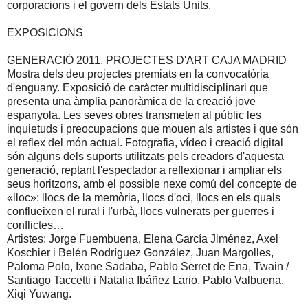
corporacions i el govern dels Estats Units.
EXPOSICIONS
GENERACIÓ 2011. PROJECTES D'ART CAJA MADRID
Mostra dels deu projectes premiats en la convocatòria
d'enguany. Exposició de caràcter multidisciplinari que
presenta una àmplia panoràmica de la creació jove
espanyola. Les seves obres transmeten al públic les
inquietuds i preocupacions que mouen als artistes i que són
el reflex del món actual. Fotografia, vídeo i creació digital
són alguns dels suports utilitzats pels creadors d'aquesta
generació, reptant l'espectador a reflexionar i ampliar els
seus horitzons, amb el possible nexe comú del concepte de
«lloc»: llocs de la memòria, llocs d'oci, llocs en els quals
conflueixen el rural i l'urbà, llocs vulnerats per guerres i
conflictes…
Artistes: Jorge Fuembuena, Elena García Jiménez, Axel
Koschier i Belén Rodríguez González, Juan Margolles,
Paloma Polo, Ixone Sadaba, Pablo Serret de Ena, Twain /
Santiago Taccetti i Natalia Ibáñez Lario, Pablo Valbuena,
Xiqi Yuwang.