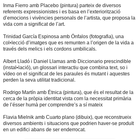
Inma Fierro amb Placebo (pintura) parteix de diversos
referents expressionistes i es basa en l’exteriorització
d’emocions i vivències personals de l’artista, que proposa la
vida com a significat de l’art.
Trinidad García Espinosa amb Ónfalos (fotografia), una
col•lecció d’imatges que es remunten a l’origen de la vida a
través dels melics i els cordons umbilicals.
Albert Lladó i Daniel Llamas amb Diccionario prescindible
(instal•lació), un glossari interactiu que combina text, so i
vídeo on el significat de les paraules és mutant i aquestes
perden la seva utilitat tradicional.
Rodrigo Martín amb Étnica (pintura), que és el resultat de la
cerca de la pròpia identitat vista com la necessitat primària
de l’ésser humà per comprendre’s a sí mateix
Flavia Mielnik amb Cuarto plano (dibuix), que reconstrueix
diversos ambients i situacions que podrien haver-se produït
en un edifici abans de ser enderrocat.