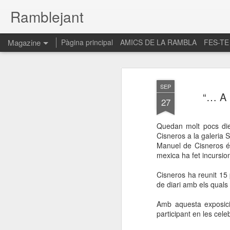
Ramblejant
Magazine
Pàgina principal
AMICS DE LA RAMBLA
FES-TE
SEP
“… A
27
Quedan molt pocs dies
Cisneros a la galeria S
Manuel de Cisneros és 
mexica ha fet incursion
Cisneros ha reunit 15 p
de diari amb els quals 
Amb aquesta exposici
participant en les cel