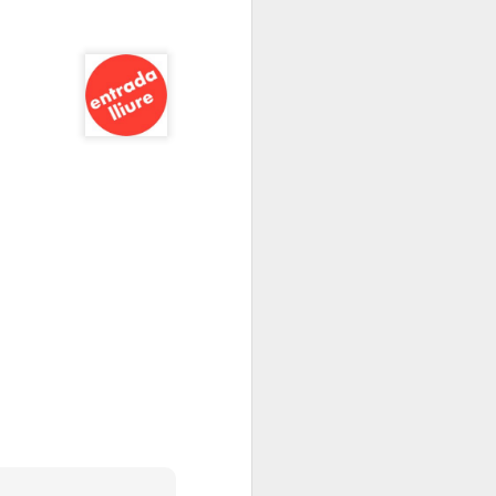
Elisava presenta:
JAN
13
“Cadires al carrer
2026”
És ja una tradició que omple de
creativitat, imaginació i bon rotllo
La Rambla tots els anys per
aquestes dates.
L’alumnat del Grau en Disseny i
Innovació d’ELISAVA, a partir de
l’encàrrec d’IKEA, dissenya una
nova versió de la cadira ROBIN
en què la pròpia estructura vista,
l’economia de processos i la
simplicitat projectual esdevenen
protagonistes del nou disseny.
Tothom pot passar-se, gaudir de
les propostes dels alumnes
d’ELISAVA.