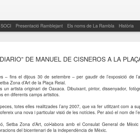
 SOCI
Presentació Ramblejant
Els noms de La Rambla
Història
El 16 de maig… Fem
MAR
 DIARIO” DE MANUEL DE CISNEROS A LA PLAÇ
30
La Rambla
Amics de La Rambla i la Fundació Esclerosi M
 – fins el dijous 30 de setembre – per gaudir de l’exposició de l’
quarta edició del seu concurs de paelles solid
etba Zona d’Art de la Plaça Reial.
la població sobre l’esclerosi múltiple
un artista originari de Oaxaca. Dibuixant, pintor, dissenyador, fotògraf
s en diferents camps artistics.
Enguany el Concurs és un dels actes destac
del Gòtic
eces, totes elles realitzades l’any 2007, que va fer utlitzant com a supo
ofereix una nova i particular visió de les notícies. Per aixó el nom de l’e
El dissabte 16 de maig tindrà lloc la quarta e
gastronòmic solidari ‘Fem Paelles a La Rambl
ó, Setba Zona d’Art, col•labora amb el Consulat General de Mèxic
Fundació Esclerosi Múltiple i l’associació 
ebracions del bicentenari de la independència de Mèxic.
Aquesta iniciativa té el propòsit de donar visi
la societat sobre l’esclerosi múltiple, una mal