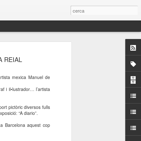
 Paelles a
A REIAL
últiple organitzen la
artista mexica Manuel de
ari per sensibilitzar a
 i il•lustrador… l’artista
ats de la Festa Major
rt pictòric diversos fulls
xposició: “A diario”.
dició del concurs
a’, organitzat per la
 a Barcelona aquest cop
Amics de La Rambla.
bilitat i conscienciar a
altia