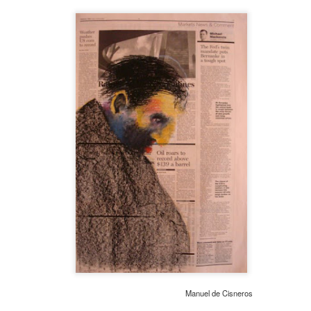
neurodegenerativa amb la qual conviuen 12.
Catalunya i que encara no té cura.
El concurs començarà a les 12 hores a La R
comptarà amb el patrocini de Oleaurum i Rep
Manuel de Cisneros